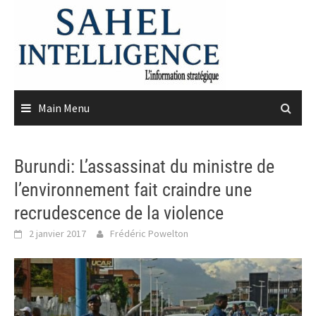
Skip
to
content
Main Menu
Burundi: L’assassinat du ministre de
l’environnement fait craindre une
recrudescence de la violence
2 janvier 2017
Frédéric Powelton