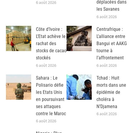
déplacées dans
6 août 2026
les Savanes
6 août 2026
Côte d’Ivoire :
Centrafrique :
L’Etat achève le
L’alliance entre
rachat des
Bangui et AAKG
stocks de cacao
tourne à
stockés
l’affrontement
6 août 2026
6 août 2026
Sahara : Le
Tchad : Huit
Polisario défie
morts dans une
les Etats Unis
épidémie de
en poursuivant
choléra à
ses attaques
N’Djamena
contre le Maroc
6 août 2026
6 août 2026