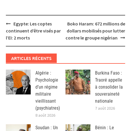
Post
Egypte: Les coptes
Boko Haram: 672 millions de
navigation
continuent d’être visés par
dollars mobilisés pour lutter
l’EI: 2 morts
contre le groupe nigérian
ARTICLES RÉCENTS
Algérie :
Burkina Faso :
Psychologie
Traoré appelle
d’un régime
à consolider la
militaire
souveraineté
vieillissant
nationale
(psychiatres)
7 août 2026
8 août 2026
Soudan : Un
Bénin : Le