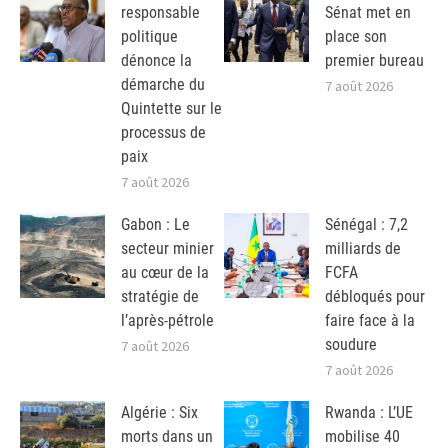
responsable
Sénat met en
politique
place son
dénonce la
premier bureau
démarche du
7 août 2026
Quintette sur le
processus de
paix
7 août 2026
Gabon : Le
Sénégal : 7,2
secteur minier
milliards de
au cœur de la
FCFA
stratégie de
débloqués pour
l’après-pétrole
faire face à la
soudure
7 août 2026
7 août 2026
Algérie : Six
Rwanda : L’UE
morts dans un
mobilise 40