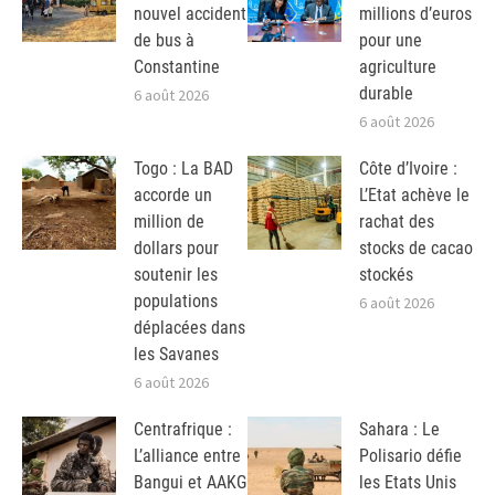
nouvel accident
millions d’euros
de bus à
pour une
Constantine
agriculture
durable
6 août 2026
6 août 2026
Togo : La BAD
Côte d’Ivoire :
accorde un
L’Etat achève le
million de
rachat des
dollars pour
stocks de cacao
soutenir les
stockés
populations
6 août 2026
déplacées dans
les Savanes
6 août 2026
Centrafrique :
Sahara : Le
L’alliance entre
Polisario défie
Bangui et AAKG
les Etats Unis