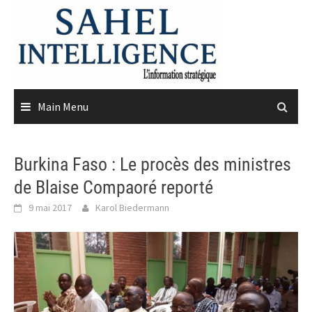
Skip
to
content
Main Menu
Burkina Faso : Le procès des ministres
de Blaise Compaoré reporté
9 mai 2017
Karol Biedermann