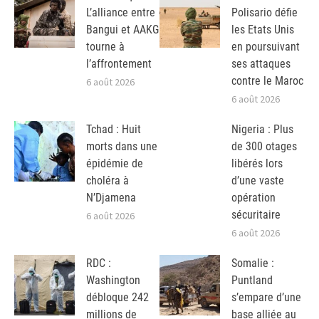
L’alliance entre
Polisario défie
Bangui et AAKG
les Etats Unis
tourne à
en poursuivant
l’affrontement
ses attaques
contre le Maroc
6 août 2026
6 août 2026
Tchad : Huit
Nigeria : Plus
morts dans une
de 300 otages
épidémie de
libérés lors
choléra à
d’une vaste
N’Djamena
opération
sécuritaire
6 août 2026
6 août 2026
RDC :
Somalie :
Washington
Puntland
débloque 242
s’empare d’une
millions de
base alliée au