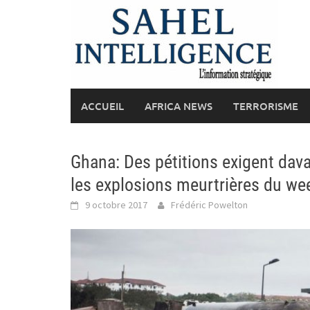
Skip
to
content
ACCUEIL
AFRICA NEWS
TERRORISME
Ghana: Des pétitions exigent dava
les explosions meurtrières du we
9 octobre 2017
Frédéric Powelton