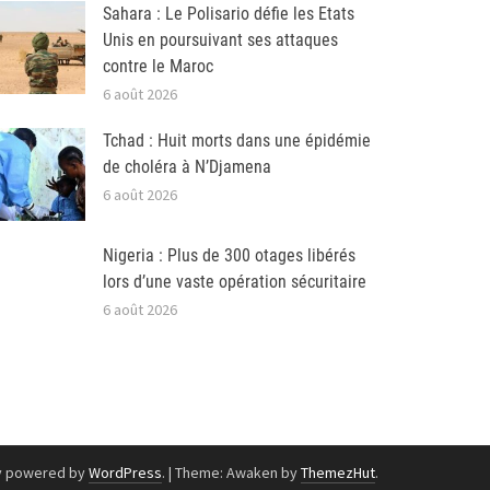
Sahara : Le Polisario défie les Etats
Unis en poursuivant ses attaques
contre le Maroc
6 août 2026
Tchad : Huit morts dans une épidémie
de choléra à N’Djamena
6 août 2026
Nigeria : Plus de 300 otages libérés
lors d’une vaste opération sécuritaire
6 août 2026
y powered by
WordPress
.
|
Theme: Awaken by
ThemezHut
.