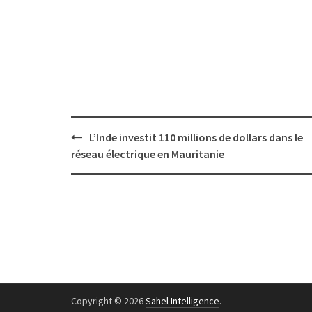
Post
L’Inde investit 110 millions de dollars dans le
navigation
réseau électrique en Mauritanie
Copyright © 2026
Sahel Intelligence
.