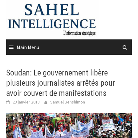
Skip
to
content
Main Menu
Soudan: Le gouvernement libère
plusieurs journalistes arrêtés pour
avoir couvert de manifestations
23 janvier 2018
Samuel Benshimon