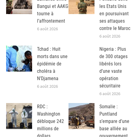
Bangui et AAKG
les Etats Unis
tourne à
en poursuivant
l’affrontement
ses attaques
contre le Maroc
6 août 2026
6 août 2026
Tchad : Huit
Nigeria : Plus
morts dans une
de 300 otages
épidémie de
libérés lors
choléra à
d’une vaste
N’Djamena
opération
sécuritaire
6 août 2026
6 août 2026
RDC :
Somalie :
Washington
Puntland
débloque 242
s’empare d’une
millions de
base alliée au
dollars
gouvernement