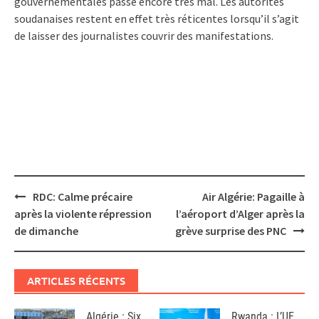
gouvernementales passe encore très mal. Les autorités
soudanaises restent en effet très réticentes lorsqu’il s’agit
de laisser des journalistes couvrir des manifestations.
Post
RDC: Calme précaire
Air Algérie: Pagaille à
navigation
après la violente répression
l’aéroport d’Alger après la
de dimanche
grève surprise des PNC
ARTICLES RÉCENTS
Algérie : Six
Rwanda : L’UE