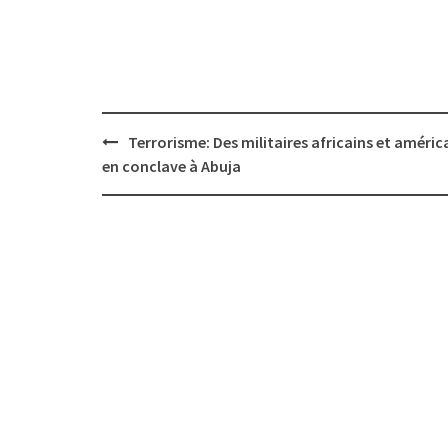
Post
Terrorisme: Des militaires africains et améric
navigation
en conclave à Abuja