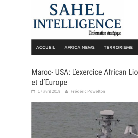
Skip
to
content
ACCUEIL
AFRICA NEWS
TERRORISME
Maroc- USA: L’exercice African Li
et d’Europe
17 avril 2018
Frédéric Powelton