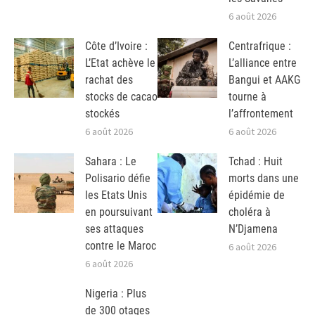
6 août 2026
Côte d’Ivoire :
Centrafrique :
L’Etat achève le
L’alliance entre
rachat des
Bangui et AAKG
stocks de cacao
tourne à
stockés
l’affrontement
6 août 2026
6 août 2026
Sahara : Le
Tchad : Huit
Polisario défie
morts dans une
les Etats Unis
épidémie de
en poursuivant
choléra à
ses attaques
N’Djamena
contre le Maroc
6 août 2026
6 août 2026
Nigeria : Plus
de 300 otages