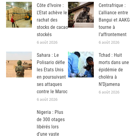
Côte d’Ivoire :
Centrafrique :
L’Etat achève le
L’alliance entre
rachat des
Bangui et AAKG
stocks de cacao
tourne à
stockés
l’affrontement
6 août 2026
6 août 2026
Sahara : Le
Tchad : Huit
Polisario défie
morts dans une
les Etats Unis
épidémie de
en poursuivant
choléra à
ses attaques
N’Djamena
contre le Maroc
6 août 2026
6 août 2026
Nigeria : Plus
de 300 otages
libérés lors
d’une vaste