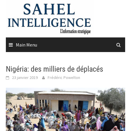
Skip
to
content
Main Menu
Nigéria: des milliers de déplacés
23 janvier 2019
Frédéric Powelton