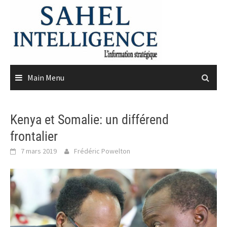
Skip
to
content
Main Menu
Kenya et Somalie: un différend
frontalier
7 mars 2019
Frédéric Powelton