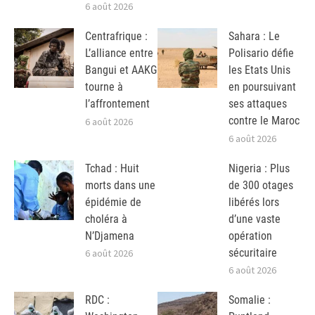
6 août 2026
Centrafrique :
Sahara : Le
L’alliance entre
Polisario défie
Bangui et AAKG
les Etats Unis
tourne à
en poursuivant
l’affrontement
ses attaques
contre le Maroc
6 août 2026
6 août 2026
Tchad : Huit
Nigeria : Plus
morts dans une
de 300 otages
épidémie de
libérés lors
choléra à
d’une vaste
N’Djamena
opération
sécuritaire
6 août 2026
6 août 2026
RDC :
Somalie :