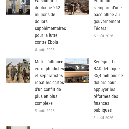
Washington
Puntland
débloque 242
s’empare d’une
millions de
base alliée au
dollars
gouvernement
supplémentaires
Fédéral
pour la lutte
6 août 2026
contre Ebola
6 août 2026
Mali : L’alliance
Sénégal : La
entre jihadistes
BAD débloque
et séparatistes
35,4 millions de
rebat les cartes
dollars pour
d’un conflit de
appuyer les
plus en plus
réformes des
complexe
finances
publiques
5 août 2026
5 août 2026