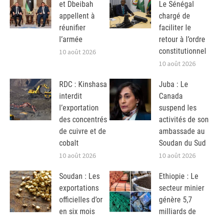
et Dbeibah
Le Sénégal
appellent à
chargé de
réunifier
faciliter le
l’armée
retour à l’ordre
constitutionnel
10 août 2026
10 août 2026
RDC : Kinshasa
Juba : Le
interdit
Canada
l’exportation
suspend les
des concentrés
activités de son
de cuivre et de
ambassade au
cobalt
Soudan du Sud
10 août 2026
10 août 2026
Soudan : Les
Ethiopie : Le
exportations
secteur minier
officielles d’or
génère 5,7
en six mois
milliards de