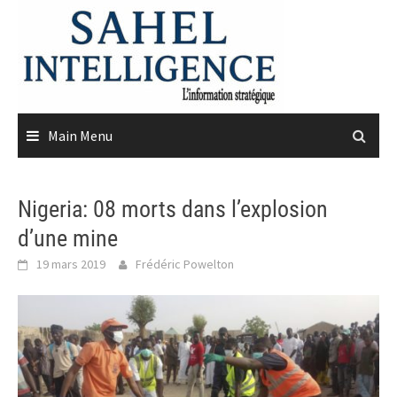
Skip
to
content
Main Menu
Nigeria: 08 morts dans l’explosion
d’une mine
19 mars 2019
Frédéric Powelton