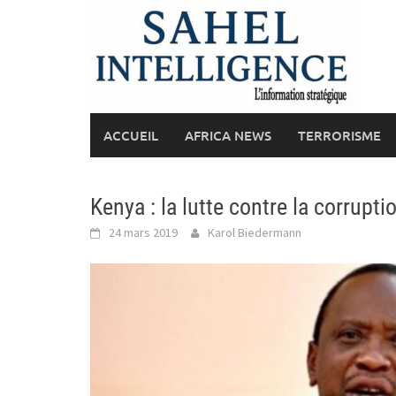
Skip
to
content
ACCUEIL
AFRICA NEWS
TERRORISME
Kenya : la lutte contre la corrupti
24 mars 2019
Karol Biedermann