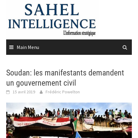
Skip
to
content
Main Menu
Soudan: les manifestants demandent
un gouvernement civil
15 avril 2019
Frédéric Powelton