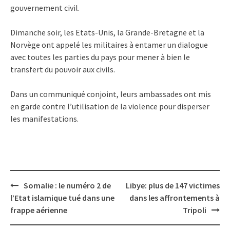
gouvernement civil.
Dimanche soir, les Etats-Unis, la Grande-Bretagne et la
Norvège ont appelé les militaires à entamer un dialogue
avec toutes les parties du pays pour mener à bien le
transfert du pouvoir aux civils.
Dans un communiqué conjoint, leurs ambassades ont mis
en garde contre l’utilisation de la violence pour disperser
les manifestations.
Post
Somalie : le numéro 2 de
Libye: plus de 147 victimes
navigation
l’Etat islamique tué dans une
dans les affrontements à
frappe aérienne
Tripoli