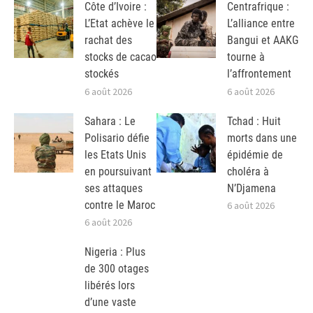
Côte d’Ivoire :
Centrafrique :
L’Etat achève le
L’alliance entre
rachat des
Bangui et AAKG
stocks de cacao
tourne à
stockés
l’affrontement
6 août 2026
6 août 2026
Sahara : Le
Tchad : Huit
Polisario défie
morts dans une
les Etats Unis
épidémie de
en poursuivant
choléra à
ses attaques
N’Djamena
contre le Maroc
6 août 2026
6 août 2026
Nigeria : Plus
de 300 otages
libérés lors
d’une vaste