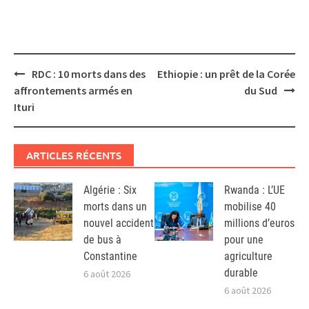
Post
RDC : 10 morts dans des
Ethiopie : un prêt de la Corée
navigation
affrontements armés en
du Sud
Ituri
ARTICLES RÉCENTS
Algérie : Six
Rwanda : L’UE
morts dans un
mobilise 40
nouvel accident
millions d’euros
de bus à
pour une
Constantine
agriculture
durable
6 août 2026
6 août 2026