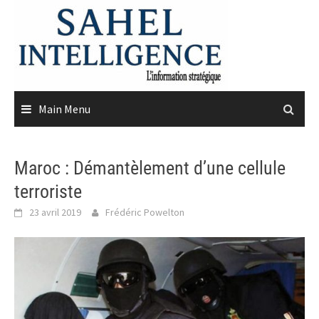
Skip
to
content
Main Menu
Maroc : Démantèlement d’une cellule
terroriste
23 avril 2019
Frédéric Powelton