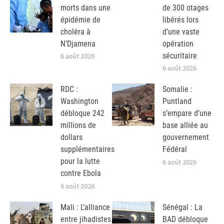
morts dans une
de 300 otages
épidémie de
libérés lors
choléra à
d’une vaste
N’Djamena
opération
sécuritaire
6 août 2026
6 août 2026
RDC :
Somalie :
Washington
Puntland
débloque 242
s’empare d’une
millions de
base alliée au
dollars
gouvernement
supplémentaires
Fédéral
pour la lutte
6 août 2026
contre Ebola
6 août 2026
Mali : L’alliance
Sénégal : La
entre jihadistes
BAD débloque