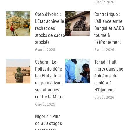
6 août 2026
Côte d’Ivoire :
Centrafrique :
L’Etat achève le
L’alliance entre
rachat des
Bangui et AAKG
stocks de cacao
tourne à
stockés
l’affrontement
6 août 2026
6 août 2026
Sahara : Le
Tchad : Huit
Polisario défie
morts dans une
les Etats Unis
épidémie de
en poursuivant
choléra à
ses attaques
N’Djamena
contre le Maroc
6 août 2026
6 août 2026
Nigeria : Plus
de 300 otages