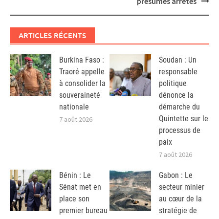
présumés arrêtés
ARTICLES RÉCENTS
Burkina Faso :
Soudan : Un
Traoré appelle
responsable
à consolider la
politique
souveraineté
dénonce la
nationale
démarche du
Quintette sur le
7 août 2026
processus de
paix
7 août 2026
Bénin : Le
Gabon : Le
Sénat met en
secteur minier
place son
au cœur de la
premier bureau
stratégie de