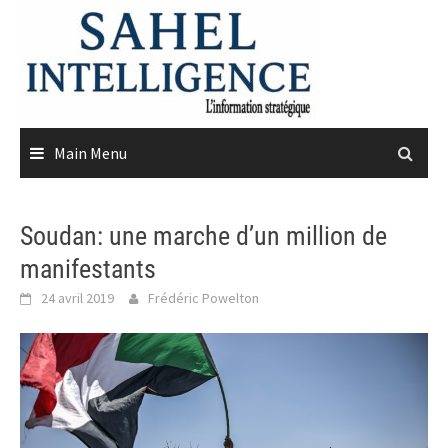
Skip
to
content
Main Menu
Soudan: une marche d’un million de
manifestants
24 avril 2019
Frédéric Powelton