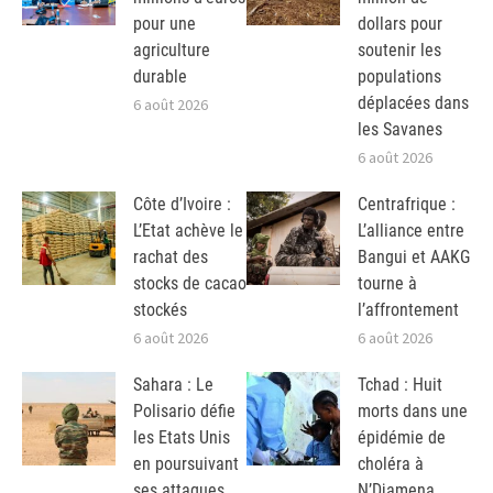
pour une
dollars pour
agriculture
soutenir les
durable
populations
déplacées dans
6 août 2026
les Savanes
6 août 2026
Côte d’Ivoire :
Centrafrique :
L’Etat achève le
L’alliance entre
rachat des
Bangui et AAKG
stocks de cacao
tourne à
stockés
l’affrontement
6 août 2026
6 août 2026
Sahara : Le
Tchad : Huit
Polisario défie
morts dans une
les Etats Unis
épidémie de
en poursuivant
choléra à
ses attaques
N’Djamena