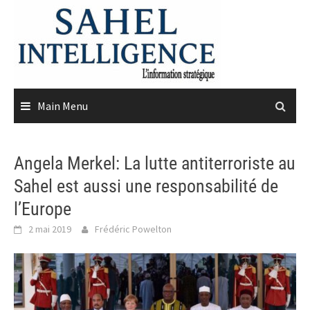
Skip
to
content
Main Menu
Angela Merkel: La lutte antiterroriste au
Sahel est aussi une responsabilité de
l’Europe
2 mai 2019
Frédéric Powelton