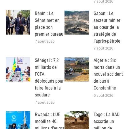
7 août 2026
Bénin : Le
Gabon : Le
Sénat met en
secteur minier
place son
au cœur de la
premier bureau
stratégie de
l’après-pétrole
7 août 2026
7 août 2026
Sénégal : 7,2
Algérie : Six
milliards de
morts dans un
FCFA
nouvel accident
débloqués pour
de bus à
faire face à la
Constantine
soudure
6 août 2026
7 août 2026
Rwanda : L’UE
Togo : La BAD
mobilise 40
accorde un
millions d’euros
million de