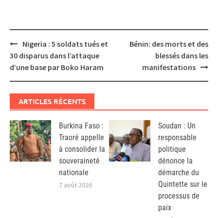
Post
Nigeria : 5 soldats tués et
Bénin: des morts et des
navigation
30 disparus dans l’attaque
blessés dans les
d’une base par Boko Haram
manifestations
ARTICLES RÉCENTS
Burkina Faso :
Soudan : Un
Traoré appelle
responsable
à consolider la
politique
souveraineté
dénonce la
nationale
démarche du
Quintette sur le
7 août 2026
processus de
paix