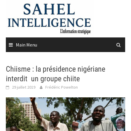
Skip
to
content
Main Menu
Chiisme : la présidence nigériane
interdit un groupe chiite
29 juillet 2019
Frédéric Powelton