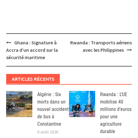
Post
Ghana : Signature à
Rwanda : Transports aériens
navigation
Accra d’un accord sur la
avec les Philippines
sécurité maritime
ARTICLES RÉCENTS
Algérie : Six
Rwanda : L’UE
morts dans un
mobilise 40
nouvel accident
millions d’euros
de bus à
pour une
Constantine
agriculture
durable
6 août 2026