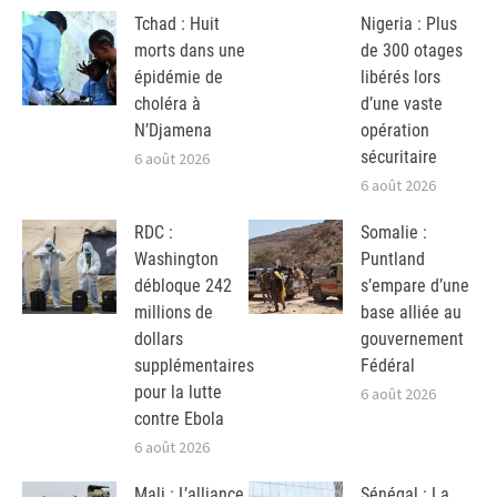
Tchad : Huit
Nigeria : Plus
morts dans une
de 300 otages
épidémie de
libérés lors
choléra à
d’une vaste
N’Djamena
opération
sécuritaire
6 août 2026
6 août 2026
RDC :
Somalie :
Washington
Puntland
débloque 242
s’empare d’une
millions de
base alliée au
dollars
gouvernement
supplémentaires
Fédéral
pour la lutte
6 août 2026
contre Ebola
6 août 2026
Mali : L’alliance
Sénégal : La