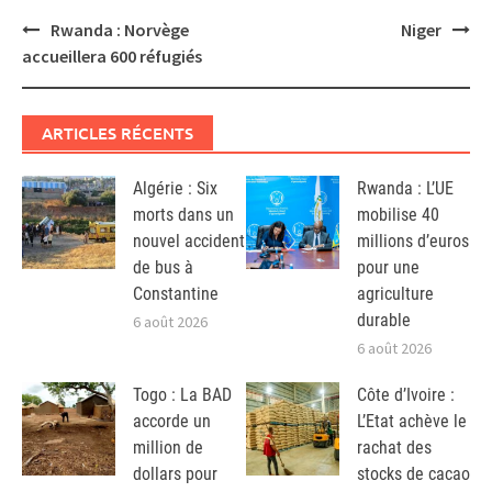
Post
Rwanda : Norvège
Niger
navigation
accueillera 600 réfugiés
ARTICLES RÉCENTS
Algérie : Six
Rwanda : L’UE
morts dans un
mobilise 40
nouvel accident
millions d’euros
de bus à
pour une
Constantine
agriculture
durable
6 août 2026
6 août 2026
Togo : La BAD
Côte d’Ivoire :
accorde un
L’Etat achève le
million de
rachat des
dollars pour
stocks de cacao