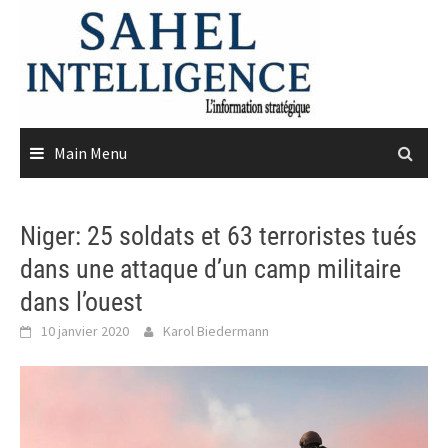
Skip
to
content
Main Menu
Niger: 25 soldats et 63 terroristes tués
dans une attaque d’un camp militaire
dans l’ouest
10 janvier 2020
Karol Biedermann