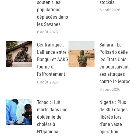
soutenir les
stockés
populations
6 août 2026
déplacées dans
les Savanes
6 août 2026
Centrafrique :
Sahara : Le
L’alliance entre
Polisario défie
Bangui et AAKG
les Etats Unis
tourne à
en poursuivant
l’affrontement
ses attaques
contre le Maroc
6 août 2026
6 août 2026
Tchad : Huit
Nigeria : Plus
morts dans une
de 300 otages
épidémie de
libérés lors
choléra à
d’une vaste
N’Djamena
opération