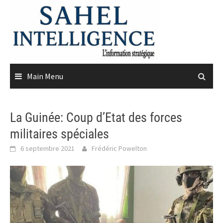
Skip
to
content
Main Menu
La Guinée: Coup d’Etat des forces
militaires spéciales
6 septembre 2021
Frédéric Powelton