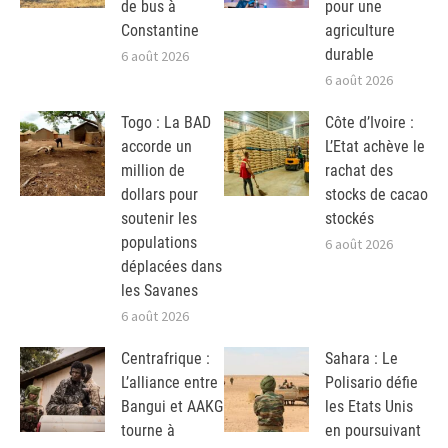
de bus à
pour une
Constantine
agriculture
durable
6 août 2026
6 août 2026
Togo : La BAD
Côte d’Ivoire :
accorde un
L’Etat achève le
million de
rachat des
dollars pour
stocks de cacao
soutenir les
stockés
populations
6 août 2026
déplacées dans
les Savanes
6 août 2026
Centrafrique :
Sahara : Le
L’alliance entre
Polisario défie
Bangui et AAKG
les Etats Unis
tourne à
en poursuivant