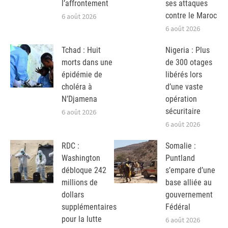
l’affrontement
ses attaques
contre le Maroc
6 août 2026
6 août 2026
Tchad : Huit
Nigeria : Plus
morts dans une
de 300 otages
épidémie de
libérés lors
choléra à
d’une vaste
N’Djamena
opération
sécuritaire
6 août 2026
6 août 2026
RDC :
Somalie :
Washington
Puntland
débloque 242
s’empare d’une
millions de
base alliée au
dollars
gouvernement
supplémentaires
Fédéral
pour la lutte
6 août 2026