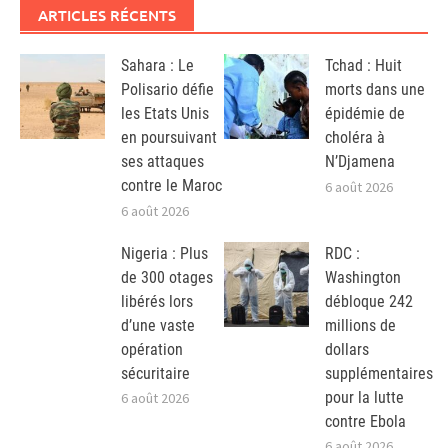
ARTICLES RÉCENTS
Sahara : Le
Tchad : Huit
Polisario défie
morts dans une
les Etats Unis
épidémie de
en poursuivant
choléra à
ses attaques
N’Djamena
contre le Maroc
6 août 2026
6 août 2026
Nigeria : Plus
RDC :
de 300 otages
Washington
libérés lors
débloque 242
d’une vaste
millions de
opération
dollars
sécuritaire
supplémentaires
pour la lutte
6 août 2026
contre Ebola
6 août 2026