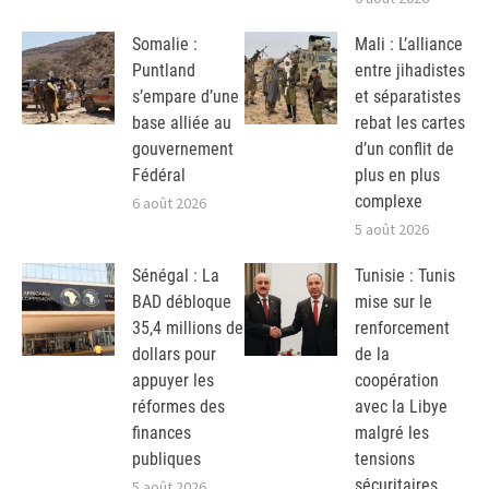
Somalie :
Mali : L’alliance
Puntland
entre jihadistes
s’empare d’une
et séparatistes
base alliée au
rebat les cartes
gouvernement
d’un conflit de
Fédéral
plus en plus
complexe
6 août 2026
5 août 2026
Sénégal : La
Tunisie : Tunis
BAD débloque
mise sur le
35,4 millions de
renforcement
dollars pour
de la
appuyer les
coopération
réformes des
avec la Libye
finances
malgré les
publiques
tensions
sécuritaires
5 août 2026