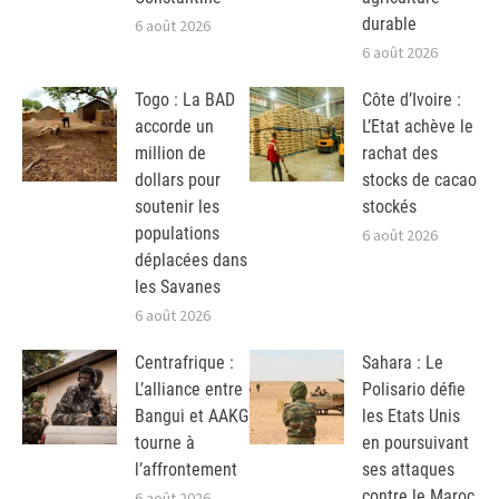
durable
6 août 2026
6 août 2026
Togo : La BAD
Côte d’Ivoire :
accorde un
L’Etat achève le
million de
rachat des
dollars pour
stocks de cacao
soutenir les
stockés
populations
6 août 2026
déplacées dans
les Savanes
6 août 2026
Centrafrique :
Sahara : Le
L’alliance entre
Polisario défie
Bangui et AAKG
les Etats Unis
tourne à
en poursuivant
l’affrontement
ses attaques
contre le Maroc
6 août 2026