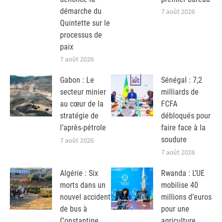
démarche du
7 août 2026
Quintette sur le
processus de
paix
7 août 2026
Gabon : Le
Sénégal : 7,2
secteur minier
milliards de
au cœur de la
FCFA
stratégie de
débloqués pour
l’après-pétrole
faire face à la
soudure
7 août 2026
7 août 2026
Algérie : Six
Rwanda : L’UE
morts dans un
mobilise 40
nouvel accident
millions d’euros
de bus à
pour une
Constantine
agriculture