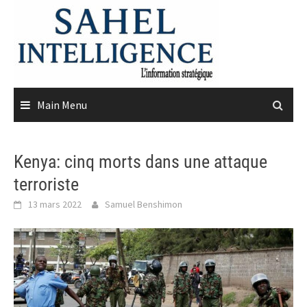
Skip
to
content
Main Menu
Kenya: cinq morts dans une attaque
terroriste
13 mars 2022
Samuel Benshimon