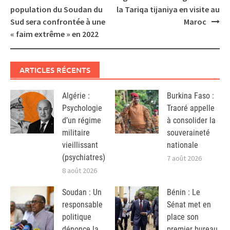
navigation
population du Soudan du
la Tariqa tijaniya en visite au
Sud sera confrontée à une
Maroc
« faim extrême » en 2022
ARTICLES RÉCENTS
Algérie :
Burkina Faso :
Psychologie
Traoré appelle
d’un régime
à consolider la
militaire
souveraineté
vieillissant
nationale
(psychiatres)
7 août 2026
8 août 2026
Soudan : Un
Bénin : Le
responsable
Sénat met en
politique
place son
dénonce la
premier bureau