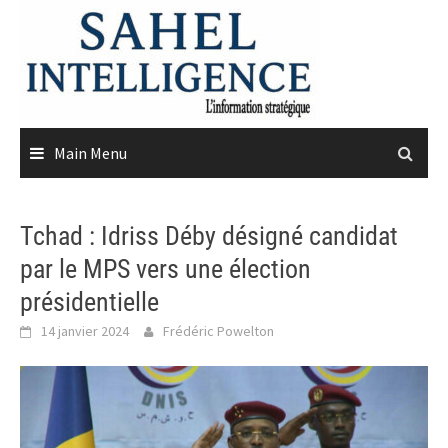
Skip
to
content
Main Menu
Tchad : Idriss Déby désigné candidat
par le MPS vers une élection
présidentielle
14 janvier 2024
Frédéric Powelton