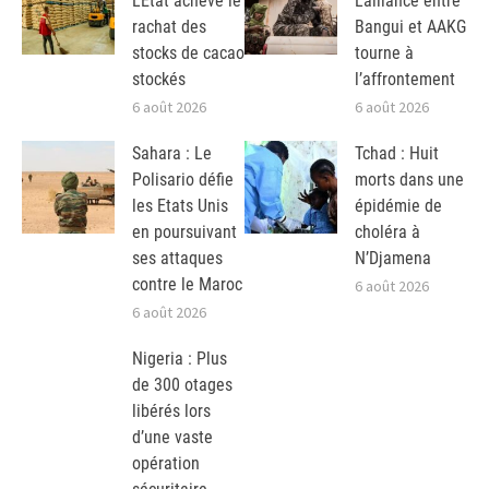
L’Etat achève le
L’alliance entre
rachat des
Bangui et AAKG
stocks de cacao
tourne à
stockés
l’affrontement
6 août 2026
6 août 2026
Sahara : Le
Tchad : Huit
Polisario défie
morts dans une
les Etats Unis
épidémie de
en poursuivant
choléra à
ses attaques
N’Djamena
contre le Maroc
6 août 2026
6 août 2026
Nigeria : Plus
de 300 otages
libérés lors
d’une vaste
opération