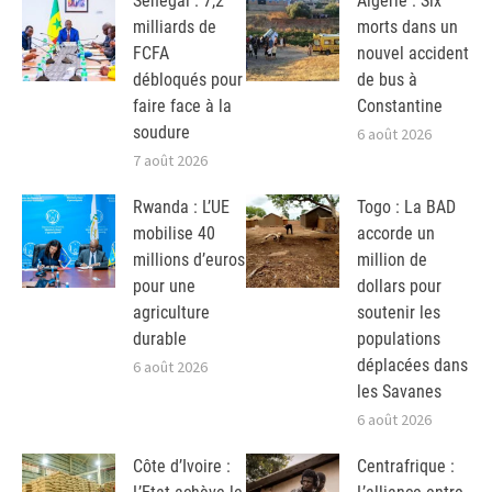
Sénégal : 7,2
Algérie : Six
milliards de
morts dans un
FCFA
nouvel accident
débloqués pour
de bus à
faire face à la
Constantine
soudure
6 août 2026
7 août 2026
Rwanda : L’UE
Togo : La BAD
mobilise 40
accorde un
millions d’euros
million de
pour une
dollars pour
agriculture
soutenir les
durable
populations
déplacées dans
6 août 2026
les Savanes
6 août 2026
Côte d’Ivoire :
Centrafrique :