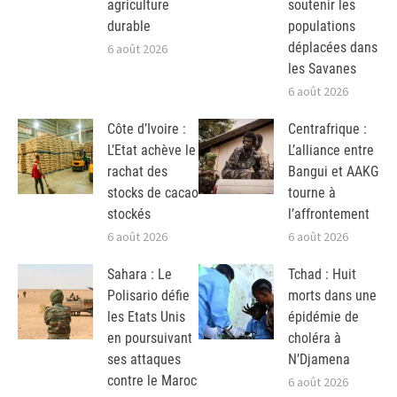
agriculture
soutenir les
durable
populations
déplacées dans
6 août 2026
les Savanes
6 août 2026
Côte d’Ivoire :
Centrafrique :
L’Etat achève le
L’alliance entre
rachat des
Bangui et AAKG
stocks de cacao
tourne à
stockés
l’affrontement
6 août 2026
6 août 2026
Sahara : Le
Tchad : Huit
Polisario défie
morts dans une
les Etats Unis
épidémie de
en poursuivant
choléra à
ses attaques
N’Djamena
contre le Maroc
6 août 2026