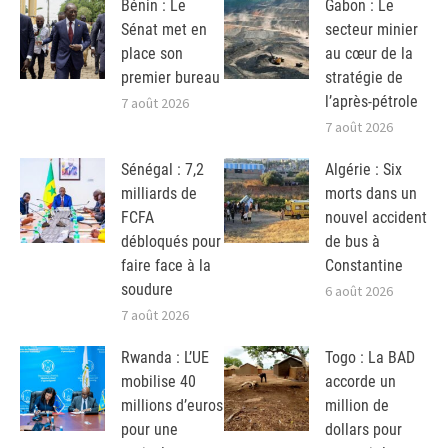
Bénin : Le
Gabon : Le
Sénat met en
secteur minier
place son
au cœur de la
premier bureau
stratégie de
l’après-pétrole
7 août 2026
7 août 2026
Sénégal : 7,2
Algérie : Six
milliards de
morts dans un
FCFA
nouvel accident
débloqués pour
de bus à
faire face à la
Constantine
soudure
6 août 2026
7 août 2026
Rwanda : L’UE
Togo : La BAD
mobilise 40
accorde un
millions d’euros
million de
pour une
dollars pour