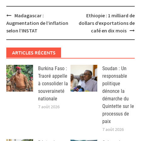
Post
Madagascar :
Ethiopie : 1 milliard de
navigation
Augmentation de l’inflation
dollars d’exportations de
selon l’INSTAT
café en dix mois
ARTICLES RÉCENTS
Burkina Faso :
Soudan : Un
Traoré appelle
responsable
à consolider la
politique
souveraineté
dénonce la
nationale
démarche du
Quintette sur le
7 août 2026
processus de
paix
7 août 2026