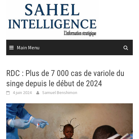
Skip
to
content
Main Menu
RDC : Plus de 7 000 cas de variole du
singe depuis le début de 2024
4 juin 2024
Samuel Benshimon