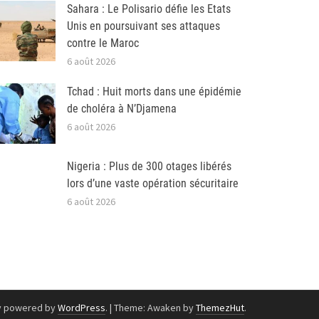
Sahara : Le Polisario défie les Etats
Unis en poursuivant ses attaques
contre le Maroc
6 août 2026
Tchad : Huit morts dans une épidémie
de choléra à N’Djamena
6 août 2026
Nigeria : Plus de 300 otages libérés
lors d’une vaste opération sécuritaire
6 août 2026
y powered by
WordPress
.
|
Theme: Awaken by
ThemezHut
.