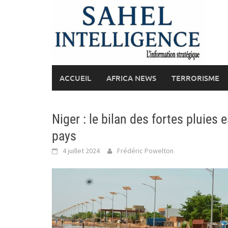
Skip
to
content
ACCUEIL
AFRICA NEWS
TERRORISME
Niger : le bilan des fortes pluies
pays
4 juillet 2024
Frédéric Powelton