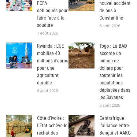
FCFA
nouvel accident
débloqués pour
de bus à
faire face à la
Constantine
soudure
6 août 2026
7 août 2026
Rwanda : L’UE
Togo : La BAD
mobilise 40
accorde un
millions d’euros
million de
pour une
dollars pour
agriculture
soutenir les
durable
populations
déplacées dans
6 août 2026
les Savanes
6 août 2026
Côte d’Ivoire :
Centrafrique :
L’Etat achève le
L’alliance entre
rachat des
Bangui et AAKG