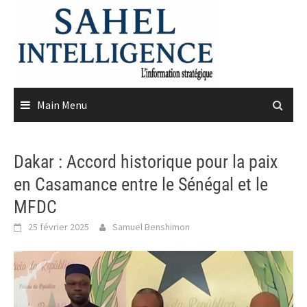
Skip
to
content
Main Menu
Dakar : Accord historique pour la paix
en Casamance entre le Sénégal et le
MFDC
25 février 2025
Samuel Benshimon