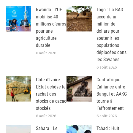
Rwanda : L’UE
Togo : La BAD
mobilise 40
accorde un
millions d’euros
million de
pour une
dollars pour
agriculture
soutenir les
durable
populations
déplacées dans
6 août 2026
les Savanes
6 août 2026
Côte d’Ivoire :
Centrafrique :
L’Etat achève le
L’alliance entre
rachat des
Bangui et AAKG
stocks de cacao
tourne à
stockés
l’affrontement
6 août 2026
6 août 2026
Sahara : Le
Tchad : Huit