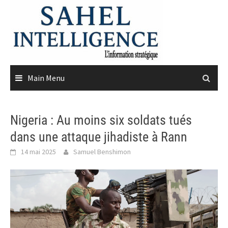
Skip
to
content
Main Menu
Nigeria : Au moins six soldats tués
dans une attaque jihadiste à Rann
14 mai 2025
Samuel Benshimon