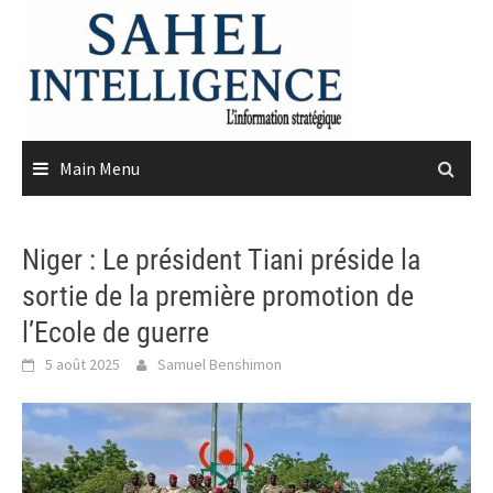
Skip
to
content
Main Menu
Niger : Le président Tiani préside la
sortie de la première promotion de
l’Ecole de guerre
5 août 2025
Samuel Benshimon