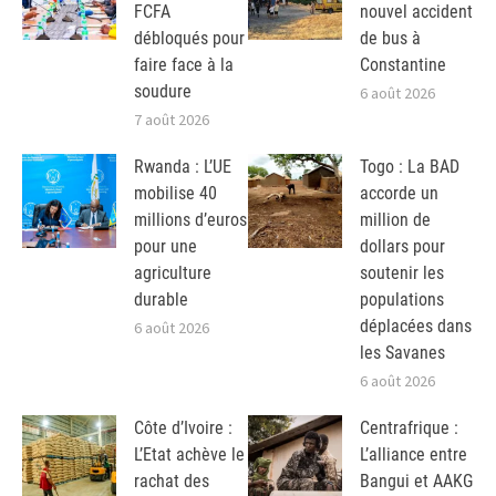
FCFA
nouvel accident
débloqués pour
de bus à
faire face à la
Constantine
soudure
6 août 2026
7 août 2026
Rwanda : L’UE
Togo : La BAD
mobilise 40
accorde un
millions d’euros
million de
pour une
dollars pour
agriculture
soutenir les
durable
populations
déplacées dans
6 août 2026
les Savanes
6 août 2026
Côte d’Ivoire :
Centrafrique :
L’Etat achève le
L’alliance entre
rachat des
Bangui et AAKG