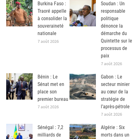
Burkina Faso :
Soudan : Un
Traoré appelle
responsable
à consolider la
politique
souveraineté
dénonce la
nationale
démarche du
Quintette sur le
7 août 2026
processus de
paix
7 août 2026
Bénin : Le
Gabon : Le
Sénat met en
secteur minier
place son
au cœur de la
premier bureau
stratégie de
l’après-pétrole
7 août 2026
7 août 2026
Sénégal : 7,2
Algérie : Six
milliards de
morts dans un