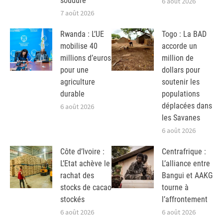
soudure
6 août 2026
7 août 2026
Rwanda : L’UE
Togo : La BAD
mobilise 40
accorde un
millions d’euros
million de
pour une
dollars pour
agriculture
soutenir les
durable
populations
déplacées dans
6 août 2026
les Savanes
6 août 2026
Côte d’Ivoire :
Centrafrique :
L’Etat achève le
L’alliance entre
rachat des
Bangui et AAKG
stocks de cacao
tourne à
stockés
l’affrontement
6 août 2026
6 août 2026