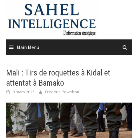
Skip
to
content
Main Menu
Mali : Tirs de roquettes à Kidal et
attentat à Bamako
9 mars 2015
Frédéric Powelton