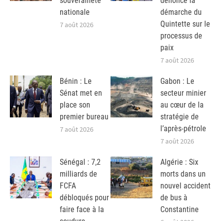
souveraineté
dénonce la
nationale
démarche du
Quintette sur le
7 août 2026
processus de
paix
7 août 2026
Bénin : Le
Gabon : Le
Sénat met en
secteur minier
place son
au cœur de la
premier bureau
stratégie de
l’après-pétrole
7 août 2026
7 août 2026
Sénégal : 7,2
Algérie : Six
milliards de
morts dans un
FCFA
nouvel accident
débloqués pour
de bus à
faire face à la
Constantine