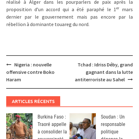
réalisé à Alger dans les pourparlers de paix après la
er
proposition d’un accord qui a été paraphé le 1
mars
dernier par le gouvernement mais pas encore par la
rébellion à dominante touareg du nord.
Post
Nigeria : nouvelle
Tchad : Idriss Déby, grand
navigation
offensive contre Boko
gagnant dans la lutte
Haram
antiterroriste au Sahel
ARTICLES RÉCENTS
Burkina Faso :
Soudan : Un
Traoré appelle
responsable
à consolider la
politique