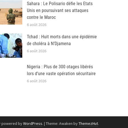
Sahara : Le Polisario défie les Etats
Unis en poursuivant ses attaques
contre le Maroc
6 août 2026
Tchad : Huit morts dans une épidémie
de choléra à N’Djamena
6 août 2026
Nigeria : Plus de 300 otages libérés
lors d’une vaste opération sécuritaire
6 août 2026
y powered by
WordPress
.
|
Theme: Awaken by
ThemezHut
.