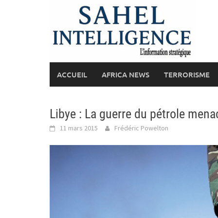
Skip
to
content
ACCUEIL
AFRICA NEWS
TERRORISME
Libye : La guerre du pétrole mena
11 mars 2015
Frédéric Powelton