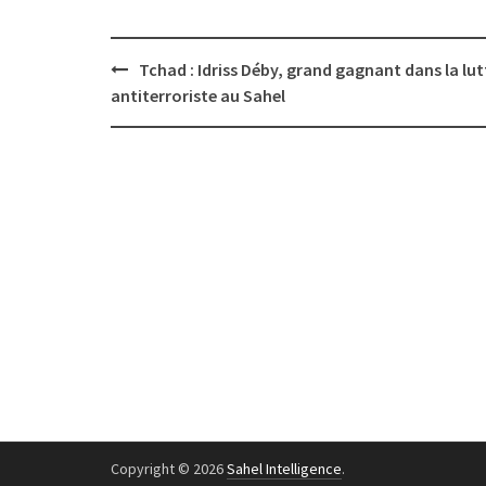
Post
Tchad : Idriss Déby, grand gagnant dans la lut
navigation
antiterroriste au Sahel
Copyright © 2026
Sahel Intelligence
.