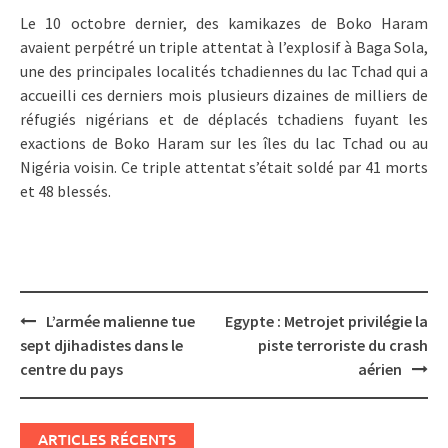
Le 10 octobre dernier, des kamikazes de Boko Haram
avaient perpétré un triple attentat à l’explosif à Baga Sola,
une des principales localités tchadiennes du lac Tchad qui a
accueilli ces derniers mois plusieurs dizaines de milliers de
réfugiés nigérians et de déplacés tchadiens fuyant les
exactions de Boko Haram sur les îles du lac Tchad ou au
Nigéria voisin. Ce triple attentat s’était soldé par 41 morts
et 48 blessés.
Post
L’armée malienne tue
Egypte : Metrojet privilégie la
navigation
sept djihadistes dans le
piste terroriste du crash
centre du pays
aérien
ARTICLES RÉCENTS