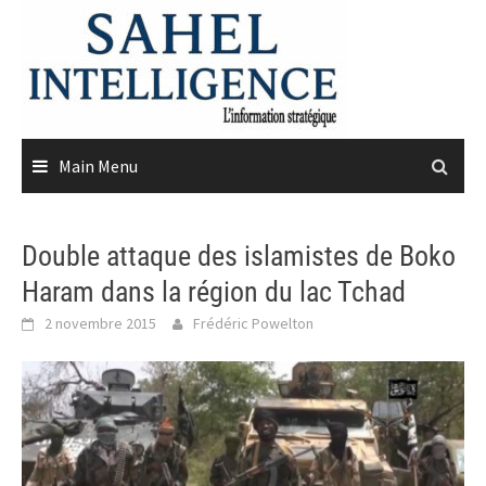
Skip
to
content
Main Menu
Double attaque des islamistes de Boko
Haram dans la région du lac Tchad
2 novembre 2015
Frédéric Powelton