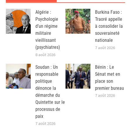
Algérie :
Burkina Faso :
Psychologie
Traoré appelle
d’un régime
à consolider la
militaire
souveraineté
vieillissant
nationale
(psychiatres)
7 août 2026
8 août 2026
Soudan : Un
Bénin : Le
responsable
Sénat met en
politique
place son
dénonce la
premier bureau
démarche du
7 août 2026
Quintette sur le
processus de
paix
7 août 2026