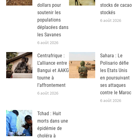
dollars pour
stocks de cacao
soutenir les
stockés
populations
6 août 2026
déplacées dans
les Savanes
6 août 2026
Centrafrique :
Sahara : Le
L’alliance entre
Polisario défie
Bangui et AAKG
les Etats Unis
tourne à
en poursuivant
l’affrontement
ses attaques
contre le Maroc
6 août 2026
6 août 2026
Tchad : Huit
morts dans une
épidémie de
choléra à