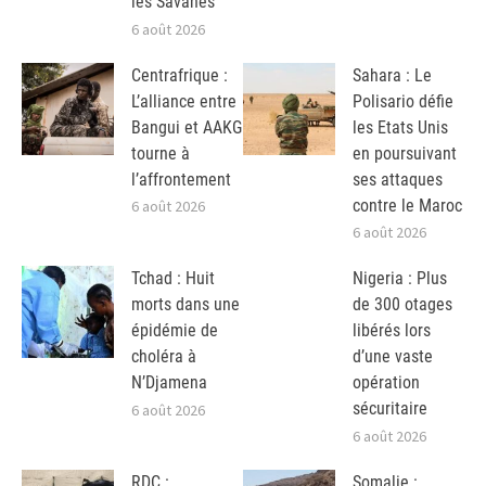
les Savanes
6 août 2026
Centrafrique :
Sahara : Le
L’alliance entre
Polisario défie
Bangui et AAKG
les Etats Unis
tourne à
en poursuivant
l’affrontement
ses attaques
contre le Maroc
6 août 2026
6 août 2026
Tchad : Huit
Nigeria : Plus
morts dans une
de 300 otages
épidémie de
libérés lors
choléra à
d’une vaste
N’Djamena
opération
sécuritaire
6 août 2026
6 août 2026
RDC :
Somalie :