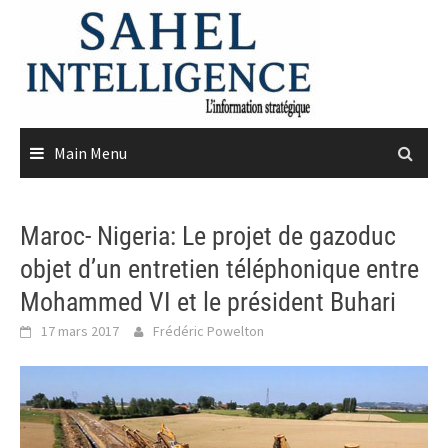
Skip
to
content
Main Menu
Maroc- Nigeria: Le projet de gazoduc
objet d’un entretien téléphonique entre
Mohammed VI et le président Buhari
17 mars 2017
Frédéric Powelton