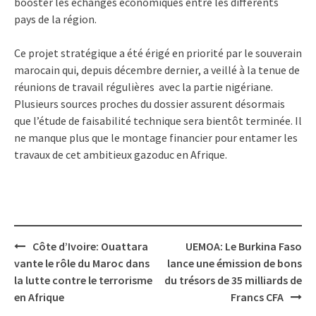
booster les échanges économiques entre les différents
pays de la région.
Ce projet stratégique a été érigé en priorité par le souverain
marocain qui, depuis décembre dernier, a veillé à la tenue de
réunions de travail régulières avec la partie nigériane.
Plusieurs sources proches du dossier assurent désormais
que l’étude de faisabilité technique sera bientôt terminée. Il
ne manque plus que le montage financier pour entamer les
travaux de cet ambitieux gazoduc en Afrique.
Post
Côte d’Ivoire: Ouattara
UEMOA: Le Burkina Faso
navigation
vante le rôle du Maroc dans
lance une émission de bons
la lutte contre le terrorisme
du trésors de 35 milliards de
en Afrique
Francs CFA