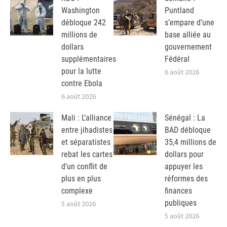
Washington
Puntland
débloque 242
s’empare d’une
millions de
base alliée au
dollars
gouvernement
supplémentaires
Fédéral
pour la lutte
6 août 2026
contre Ebola
6 août 2026
Mali : L’alliance
Sénégal : La
entre jihadistes
BAD débloque
et séparatistes
35,4 millions de
rebat les cartes
dollars pour
d’un conflit de
appuyer les
plus en plus
réformes des
complexe
finances
publiques
5 août 2026
5 août 2026