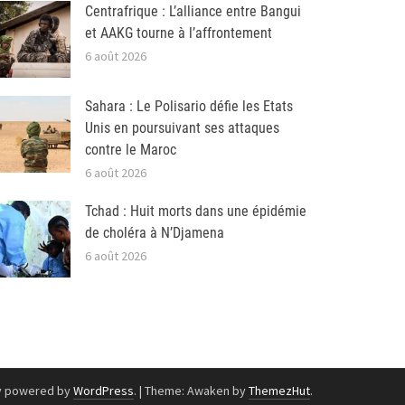
Centrafrique : L’alliance entre Bangui
et AAKG tourne à l’affrontement
6 août 2026
Sahara : Le Polisario défie les Etats
Unis en poursuivant ses attaques
contre le Maroc
6 août 2026
Tchad : Huit morts dans une épidémie
de choléra à N’Djamena
6 août 2026
y powered by
WordPress
.
|
Theme: Awaken by
ThemezHut
.