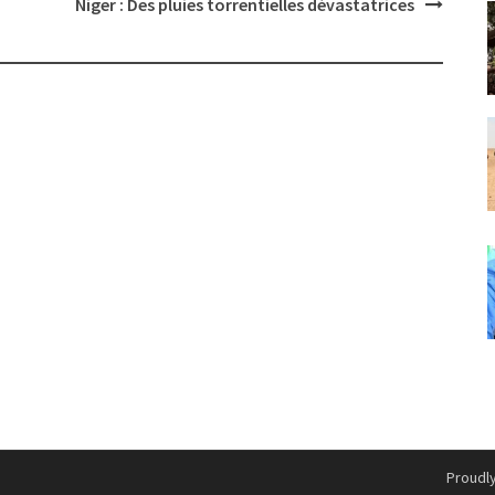
Niger : Des pluies torrentielles dévastatrices
Proudl