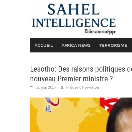
Skip
to
content
ACCUEIL
AFRICA NEWS
TERRORISME
Lesotho: Des raisons politiques d
nouveau Premier ministre ?
16 juin 2017
Frédéric Powelton