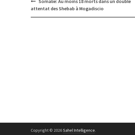
Post
Somalie: Au moins 18 morts dans un double
navigation
attentat des Shebab à Mogadiscio
Copyright © 2026
Sahel Intelligence
.