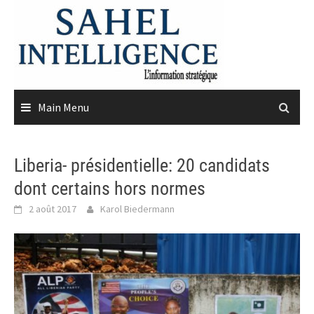
Skip
to
content
Main Menu
Liberia- présidentielle: 20 candidats
dont certains hors normes
2 août 2017
Karol Biedermann