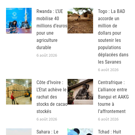
Rwanda : L’UE
Togo : La BAD
mobilise 40
accorde un
millions d’euros
million de
pour une
dollars pour
agriculture
soutenir les
durable
populations
déplacées dans
6 août 2026
les Savanes
6 août 2026
Côte d’Ivoire :
Centrafrique :
L’Etat achève le
L’alliance entre
rachat des
Bangui et AAKG
stocks de cacao
tourne à
stockés
l’affrontement
6 août 2026
6 août 2026
Sahara : Le
Tchad : Huit