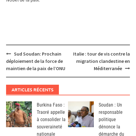
Post
Sud Soudan: Prochain
Italie : tour de vis contre la
navigation
déploiement de la force de
migration clandestine en
maintien de la paix de l’ONU
Méditerranée
ARTICLES RÉCENTS
Burkina Faso :
Soudan : Un
Traoré appelle
responsable
à consolider la
politique
souveraineté
dénonce la
nationale
démarche du