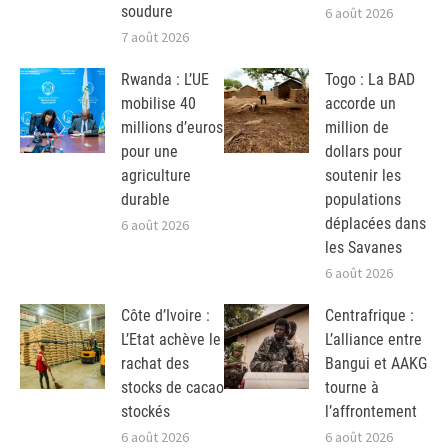
soudure
6 août 2026
7 août 2026
Rwanda : L’UE
Togo : La BAD
mobilise 40
accorde un
millions d’euros
million de
pour une
dollars pour
agriculture
soutenir les
durable
populations
déplacées dans
6 août 2026
les Savanes
6 août 2026
Côte d’Ivoire :
Centrafrique :
L’Etat achève le
L’alliance entre
rachat des
Bangui et AAKG
stocks de cacao
tourne à
stockés
l’affrontement
6 août 2026
6 août 2026