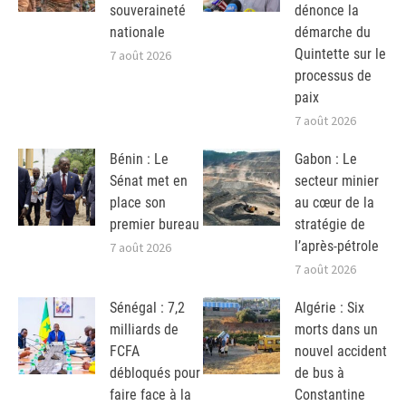
souveraineté
dénonce la
nationale
démarche du
Quintette sur le
7 août 2026
processus de
paix
7 août 2026
Bénin : Le
Gabon : Le
Sénat met en
secteur minier
place son
au cœur de la
premier bureau
stratégie de
l’après-pétrole
7 août 2026
7 août 2026
Sénégal : 7,2
Algérie : Six
milliards de
morts dans un
FCFA
nouvel accident
débloqués pour
de bus à
faire face à la
Constantine