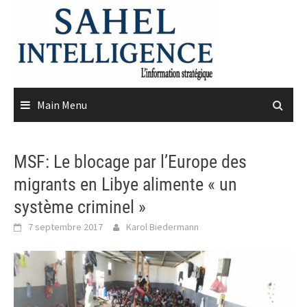
Skip
to
content
Main Menu
MSF: Le blocage par l’Europe des
migrants en Libye alimente « un
système criminel »
7 septembre 2017
Karol Biedermann