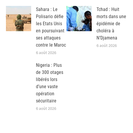
Sahara : Le
Tchad : Huit
Polisario défie
morts dans une
les Etats Unis
épidémie de
en poursuivant
choléra à
ses attaques
N’Djamena
contre le Maroc
6 août 2026
6 août 2026
Nigeria : Plus
de 300 otages
libérés lors
d’une vaste
opération
sécuritaire
6 août 2026