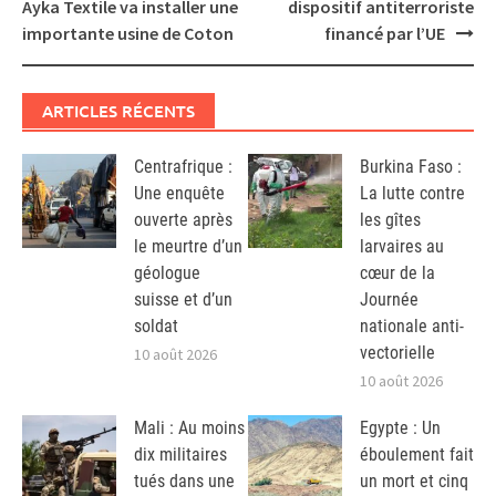
navigation
Ayka Textile va installer une
dispositif antiterroriste
importante usine de Coton
financé par l’UE
ARTICLES RÉCENTS
Centrafrique :
Burkina Faso :
Une enquête
La lutte contre
ouverte après
les gîtes
le meurtre d’un
larvaires au
géologue
cœur de la
suisse et d’un
Journée
soldat
nationale anti-
vectorielle
10 août 2026
10 août 2026
Mali : Au moins
Egypte : Un
dix militaires
éboulement fait
tués dans une
un mort et cinq