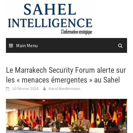
Skip
to
content
Main Menu
Le Marrakech Security Forum alerte sur
les « menaces émergentes » au Sahel
10 février 2018
Karol Biedermann