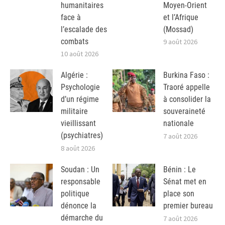
humanitaires
Moyen-Orient
face à
et l’Afrique
l’escalade des
(Mossad)
combats
9 août 2026
10 août 2026
Algérie :
Burkina Faso :
Psychologie
Traoré appelle
d’un régime
à consolider la
militaire
souveraineté
vieillissant
nationale
(psychiatres)
7 août 2026
8 août 2026
Soudan : Un
Bénin : Le
responsable
Sénat met en
politique
place son
dénonce la
premier bureau
démarche du
7 août 2026