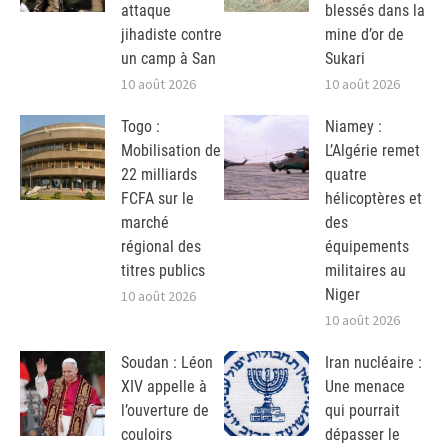
attaque
blessés dans la
jihadiste contre
mine d’or de
un camp à San
Sukari
10 août 2026
10 août 2026
Togo :
Niamey :
Mobilisation de
L’Algérie remet
22 milliards
quatre
FCFA sur le
hélicoptères et
marché
des
régional des
équipements
titres publics
militaires au
Niger
10 août 2026
10 août 2026
Soudan : Léon
Iran nucléaire :
XIV appelle à
Une menace
l’ouverture de
qui pourrait
couloirs
dépasser le