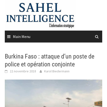
Skip
to
content
Main Menu
Burkina Faso : attaque d’un poste de
police et opération conjointe
22 novembre 2018
Karol Biedermann