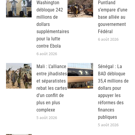
Washington
Puntland
débloque 242
s’empare d’une
millions de
base alliée au
dollars
gouvernement
supplémentaires
Fédéral
pour la lutte
6 août 2026
contre Ebola
6 août 2026
Mali : L’alliance
Sénégal : La
entre jihadistes
BAD débloque
et séparatistes
35,4 millions de
rebat les cartes
dollars pour
d’un conflit de
appuyer les
plus en plus
réformes des
complexe
finances
publiques
5 août 2026
5 août 2026