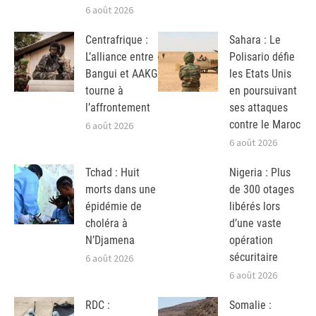
6 août 2026
Centrafrique :
Sahara : Le
L’alliance entre
Polisario défie
Bangui et AAKG
les Etats Unis
tourne à
en poursuivant
l’affrontement
ses attaques
contre le Maroc
6 août 2026
6 août 2026
Tchad : Huit
Nigeria : Plus
morts dans une
de 300 otages
épidémie de
libérés lors
choléra à
d’une vaste
N’Djamena
opération
sécuritaire
6 août 2026
6 août 2026
RDC :
Somalie :