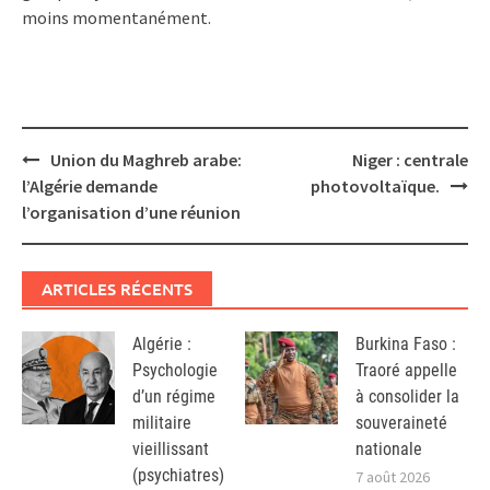
moins momentanément.
Post
Union du Maghreb arabe:
Niger : centrale
navigation
l’Algérie demande
photovoltaïque.
l’organisation d’une réunion
ARTICLES RÉCENTS
Algérie :
Burkina Faso :
Psychologie
Traoré appelle
d’un régime
à consolider la
militaire
souveraineté
vieillissant
nationale
(psychiatres)
7 août 2026