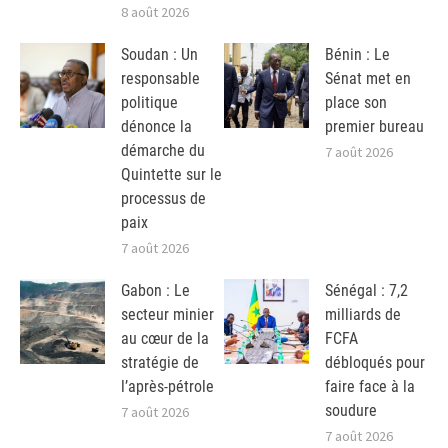
8 août 2026
Soudan : Un
Bénin : Le
responsable
Sénat met en
politique
place son
dénonce la
premier bureau
démarche du
7 août 2026
Quintette sur le
processus de
paix
7 août 2026
Gabon : Le
Sénégal : 7,2
secteur minier
milliards de
au cœur de la
FCFA
stratégie de
débloqués pour
l’après-pétrole
faire face à la
soudure
7 août 2026
7 août 2026