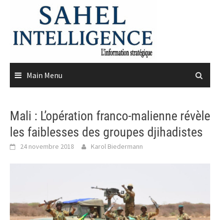
Skip
to
content
Main Menu
Mali : L’opération franco-malienne révèle
les faiblesses des groupes djihadistes
24 novembre 2018
Karol Biedermann