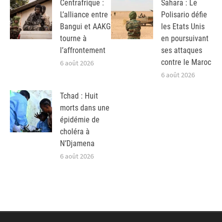
Centrafrique :
Sahara : Le
L’alliance entre
Polisario défie
Bangui et AAKG
les Etats Unis
tourne à
en poursuivant
l’affrontement
ses attaques
contre le Maroc
6 août 2026
6 août 2026
Tchad : Huit
morts dans une
épidémie de
choléra à
N’Djamena
6 août 2026