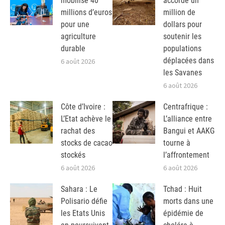
mobilise 40
accorde un
millions d’euros
million de
pour une
dollars pour
agriculture
soutenir les
durable
populations
déplacées dans
6 août 2026
les Savanes
6 août 2026
Côte d’Ivoire :
Centrafrique :
L’Etat achève le
L’alliance entre
rachat des
Bangui et AAKG
stocks de cacao
tourne à
stockés
l’affrontement
6 août 2026
6 août 2026
Sahara : Le
Tchad : Huit
Polisario défie
morts dans une
les Etats Unis
épidémie de