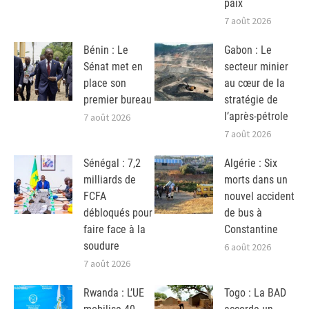
paix
7 août 2026
Bénin : Le
Gabon : Le
Sénat met en
secteur minier
place son
au cœur de la
premier bureau
stratégie de
l’après-pétrole
7 août 2026
7 août 2026
Sénégal : 7,2
Algérie : Six
milliards de
morts dans un
FCFA
nouvel accident
débloqués pour
de bus à
faire face à la
Constantine
soudure
6 août 2026
7 août 2026
Rwanda : L’UE
Togo : La BAD