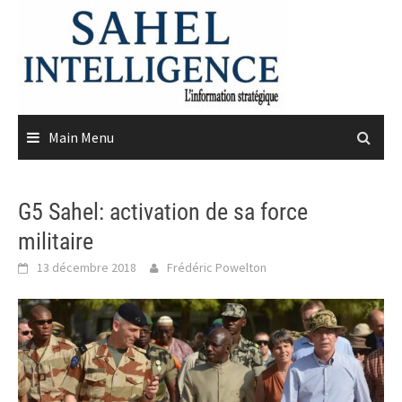
Skip
to
content
Main Menu
G5 Sahel: activation de sa force
militaire
13 décembre 2018
Frédéric Powelton