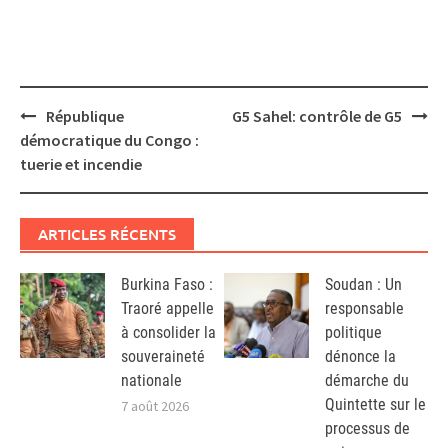
Post
République
G5 Sahel: contrôle de G5
navigation
démocratique du Congo :
tuerie et incendie
ARTICLES RÉCENTS
Burkina Faso :
Soudan : Un
Traoré appelle
responsable
à consolider la
politique
souveraineté
dénonce la
nationale
démarche du
Quintette sur le
7 août 2026
processus de