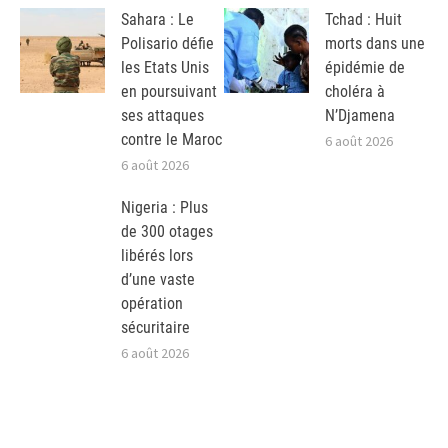
Sahara : Le
Tchad : Huit
Polisario défie
morts dans une
les Etats Unis
épidémie de
en poursuivant
choléra à
ses attaques
N’Djamena
contre le Maroc
6 août 2026
6 août 2026
Nigeria : Plus
de 300 otages
libérés lors
d’une vaste
opération
sécuritaire
6 août 2026