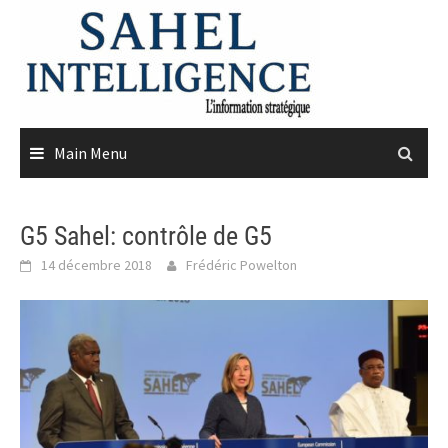
Skip
to
content
Main Menu
G5 Sahel: contrôle de G5
14 décembre 2018
Frédéric Powelton