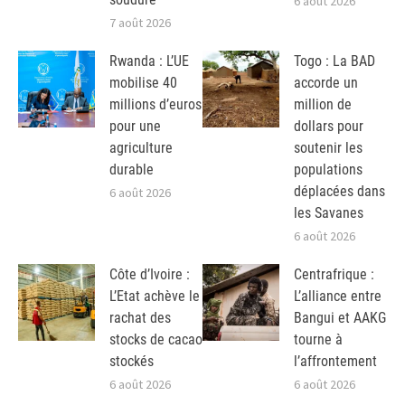
6 août 2026
7 août 2026
Rwanda : L’UE
Togo : La BAD
mobilise 40
accorde un
millions d’euros
million de
pour une
dollars pour
agriculture
soutenir les
durable
populations
déplacées dans
6 août 2026
les Savanes
6 août 2026
Côte d’Ivoire :
Centrafrique :
L’Etat achève le
L’alliance entre
rachat des
Bangui et AAKG
stocks de cacao
tourne à
stockés
l’affrontement
6 août 2026
6 août 2026