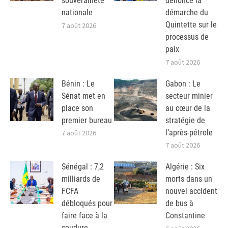
souveraineté
dénonce la
nationale
démarche du
Quintette sur le
7 août 2026
processus de
paix
7 août 2026
Bénin : Le
Gabon : Le
Sénat met en
secteur minier
place son
au cœur de la
premier bureau
stratégie de
l’après-pétrole
7 août 2026
7 août 2026
Sénégal : 7,2
Algérie : Six
milliards de
morts dans un
FCFA
nouvel accident
débloqués pour
de bus à
faire face à la
Constantine
soudure