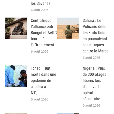
les Savanes
6 août 2026
Centrafrique :
Sahara : Le
L’alliance entre
Polisario défie
Bangui et AAKG
les Etats Unis
tourne à
en poursuivant
l’affrontement
ses attaques
contre le Maroc
6 août 2026
6 août 2026
Tchad : Huit
Nigeria : Plus
morts dans une
de 300 otages
épidémie de
libérés lors
choléra à
d’une vaste
N’Djamena
opération
sécuritaire
6 août 2026
6 août 2026