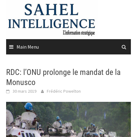
Skip
to
content
Main Menu
RDC: l’ONU prolonge le mandat de la
Monusco
30 mars 2019
Frédéric Powelton