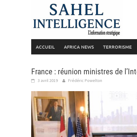
Skip
to
content
ACCUEIL
AFRICA NEWS
TERRORISME
France : réunion ministres de l’In
3 avril 2019
Frédéric Powelton