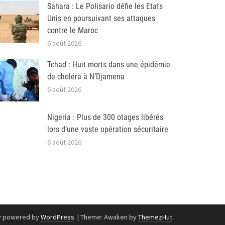
Sahara : Le Polisario défie les Etats
Unis en poursuivant ses attaques
contre le Maroc
6 août 2026
Tchad : Huit morts dans une épidémie
de choléra à N’Djamena
6 août 2026
Nigeria : Plus de 300 otages libérés
lors d’une vaste opération sécuritaire
6 août 2026
y powered by
WordPress
.
|
Theme: Awaken by
ThemezHut
.