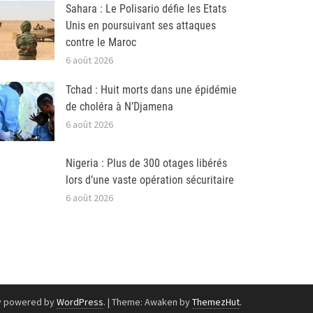
Sahara : Le Polisario défie les Etats
Unis en poursuivant ses attaques
contre le Maroc
6 août 2026
Tchad : Huit morts dans une épidémie
de choléra à N’Djamena
6 août 2026
Nigeria : Plus de 300 otages libérés
lors d’une vaste opération sécuritaire
6 août 2026
y powered by
WordPress
.
|
Theme: Awaken by
ThemezHut
.