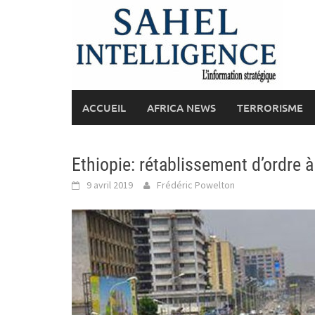
Skip
to
content
ACCUEIL
AFRICA NEWS
TERRORISME
Ethiopie: rétablissement d’ordre 
9 avril 2019
Frédéric Powelton