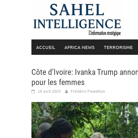
Skip
to
content
ACCUEIL
AFRICA NEWS
TERRORISME
Côte d’Ivoire: Ivanka Trump annon
pour les femmes
18 avril 2019
Frédéric Powelton