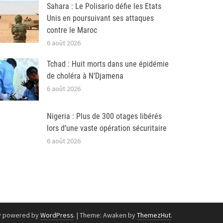
Sahara : Le Polisario défie les Etats
Unis en poursuivant ses attaques
contre le Maroc
6 août 2026
Tchad : Huit morts dans une épidémie
de choléra à N’Djamena
6 août 2026
Nigeria : Plus de 300 otages libérés
lors d’une vaste opération sécuritaire
6 août 2026
y powered by
WordPress
.
|
Theme: Awaken by
ThemezHut
.