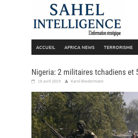
Skip
to
content
ACCUEIL
AFRICA NEWS
TERRORISME
Nigeria: 2 militaires tchadiens et 
18 avril 2019
Karol Biedermann