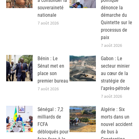
à consolider la
politique
souveraineté
dénonce la
nationale
démarche du
Quintette sur le
7 août 2026
processus de
paix
7 août 2026
Bénin : Le
Gabon : Le
Sénat met en
secteur minier
place son
au cœur de la
premier bureau
stratégie de
l’après-pétrole
7 août 2026
7 août 2026
Sénégal : 7,2
Algérie : Six
milliards de
morts dans un
FCFA
nouvel accident
débloqués pour
de bus à