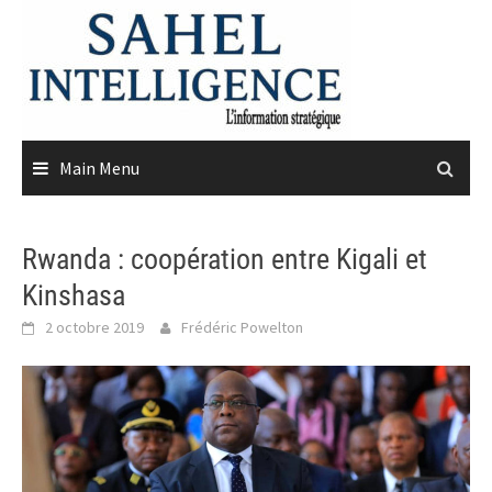
Skip
to
content
Main Menu
Rwanda : coopération entre Kigali et
Kinshasa
2 octobre 2019
Frédéric Powelton