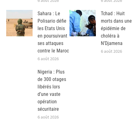
6 août 2026
6 août 2026
Sahara : Le
Tchad : Huit
Polisario défie
morts dans une
les Etats Unis
épidémie de
en poursuivant
choléra à
ses attaques
N’Djamena
contre le Maroc
6 août 2026
6 août 2026
Nigeria : Plus
de 300 otages
libérés lors
d’une vaste
opération
sécuritaire
6 août 2026