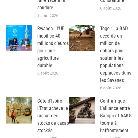
faire face à la
Constantine
soudure
6 août 2026
7 août 2026
Rwanda : L’UE
Togo : La BAD
mobilise 40
accorde un
millions d’euros
million de
pour une
dollars pour
agriculture
soutenir les
durable
populations
déplacées dans
6 août 2026
les Savanes
6 août 2026
Côte d’Ivoire :
Centrafrique :
L’Etat achève le
L’alliance entre
rachat des
Bangui et AAKG
stocks de cacao
tourne à
stockés
l’affrontement