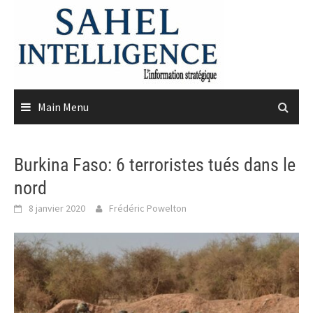
Skip
to
content
Main Menu
Burkina Faso: 6 terroristes tués dans le
nord
8 janvier 2020
Frédéric Powelton