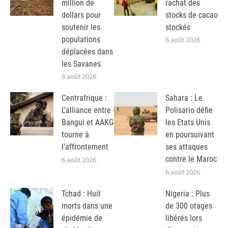
million de
rachat des
dollars pour
stocks de cacao
soutenir les
stockés
populations
6 août 2026
déplacées dans
les Savanes
6 août 2026
Centrafrique :
Sahara : Le
L’alliance entre
Polisario défie
Bangui et AAKG
les Etats Unis
tourne à
en poursuivant
l’affrontement
ses attaques
contre le Maroc
6 août 2026
6 août 2026
Tchad : Huit
Nigeria : Plus
morts dans une
de 300 otages
épidémie de
libérés lors