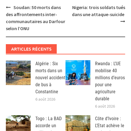
Post
Soudan: 50 morts dans
Nigeria: trois soldats tués
navigation
des affrontements inter-
dans une attaque-suicide
communautaires au Darfour
selon l’ONU
ARTICLES RÉCENTS
Algérie : Six
Rwanda : L’UE
morts dans un
mobilise 40
nouvel accident
millions d’euros
de bus à
pour une
Constantine
agriculture
durable
6 août 2026
6 août 2026
Togo : La BAD
Côte d’Ivoire :
accorde un
L’Etat achève le