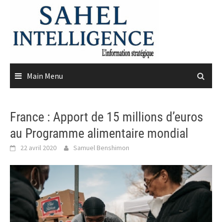
Skip
to
content
Main Menu
France : Apport de 15 millions d’euros
au Programme alimentaire mondial
22 avril 2020
Samuel Benshimon