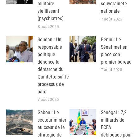
militaire
souveraineté
vieillissant
nationale
(psychiatres)
7 août 2026
8 août 2026
Soudan : Un
Bénin : Le
responsable
Sénat met en
politique
place son
dénonce la
premier bureau
démarche du
7 août 2026
Quintette sur le
processus de
paix
7 août 2026
Gabon : Le
Sénégal : 7,2
secteur minier
milliards de
au cœur de la
FCFA
stratégie de
débloqués pour