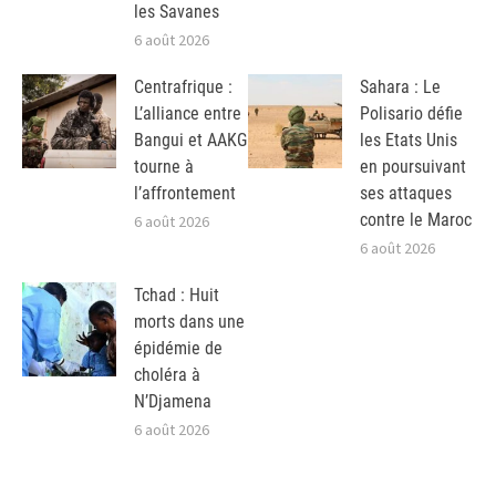
les Savanes
6 août 2026
Centrafrique :
Sahara : Le
L’alliance entre
Polisario défie
Bangui et AAKG
les Etats Unis
tourne à
en poursuivant
l’affrontement
ses attaques
contre le Maroc
6 août 2026
6 août 2026
Tchad : Huit
morts dans une
épidémie de
choléra à
N’Djamena
6 août 2026