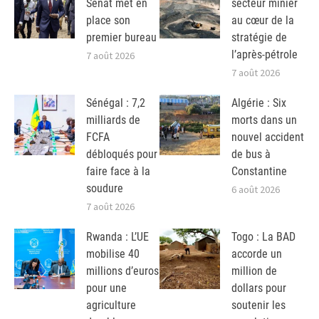
Sénat met en
secteur minier
place son
au cœur de la
premier bureau
stratégie de
l’après-pétrole
7 août 2026
7 août 2026
Sénégal : 7,2
Algérie : Six
milliards de
morts dans un
FCFA
nouvel accident
débloqués pour
de bus à
faire face à la
Constantine
soudure
6 août 2026
7 août 2026
Rwanda : L’UE
Togo : La BAD
mobilise 40
accorde un
millions d’euros
million de
pour une
dollars pour
agriculture
soutenir les