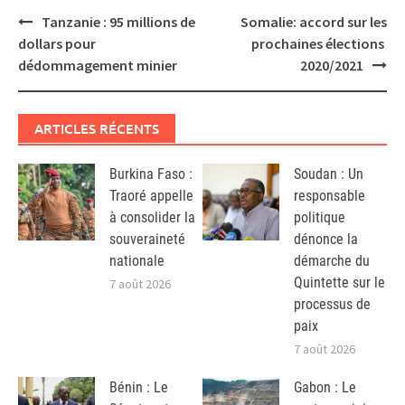
Post
Tanzanie : 95 millions de
Somalie: accord sur les
navigation
dollars pour
prochaines élections
dédommagement minier
2020/2021
ARTICLES RÉCENTS
Burkina Faso :
Soudan : Un
Traoré appelle
responsable
à consolider la
politique
souveraineté
dénonce la
nationale
démarche du
Quintette sur le
7 août 2026
processus de
paix
7 août 2026
Bénin : Le
Gabon : Le