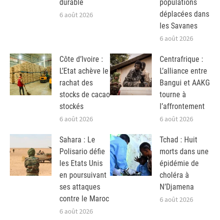
durable
populations
déplacées dans
6 août 2026
les Savanes
6 août 2026
Côte d’Ivoire :
Centrafrique :
L’Etat achève le
L’alliance entre
rachat des
Bangui et AAKG
stocks de cacao
tourne à
stockés
l’affrontement
6 août 2026
6 août 2026
Sahara : Le
Tchad : Huit
Polisario défie
morts dans une
les Etats Unis
épidémie de
en poursuivant
choléra à
ses attaques
N’Djamena
contre le Maroc
6 août 2026
6 août 2026