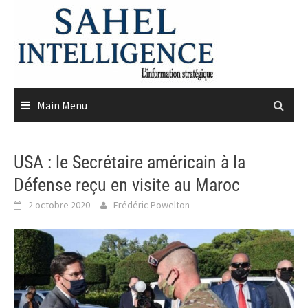
Skip
to
content
Main Menu
USA : le Secrétaire américain à la
Défense reçu en visite au Maroc
2 octobre 2020
Frédéric Powelton