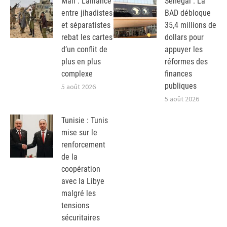
Mali : L’alliance
Sénégal : La
entre jihadistes
BAD débloque
et séparatistes
35,4 millions de
rebat les cartes
dollars pour
d’un conflit de
appuyer les
plus en plus
réformes des
complexe
finances
publiques
5 août 2026
5 août 2026
Tunisie : Tunis
mise sur le
renforcement
de la
coopération
avec la Libye
malgré les
tensions
sécuritaires