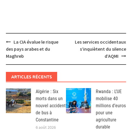
Post
La CIA évalue le risque
Les services occidentaux
navigation
des pays arabes et du
s’inquiètent du silence
Maghreb
d’AQMI
ARTICLES RÉCENTS
Algérie : Six
Rwanda : L’UE
morts dans un
mobilise 40
nouvel accident
millions d’euros
de bus à
pour une
Constantine
agriculture
durable
6 août 2026