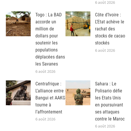
6 août 2026
Togo : La BAD
Côte d’Ivoire :
accorde un
L’Etat achève le
million de
rachat des
dollars pour
stocks de cacao
soutenir les
stockés
populations
6 août 2026
déplacées dans
les Savanes
6 août 2026
Centrafrique :
Sahara : Le
L’alliance entre
Polisario défie
Bangui et AAKG
les Etats Unis
tourne à
en poursuivant
l’affrontement
ses attaques
contre le Maroc
6 août 2026
6 août 2026