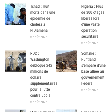
Tchad : Huit
Nigeria : Plus
morts dans une
de 300 otages
épidémie de
libérés lors
choléra à
d’une vaste
N’Djamena
opération
sécuritaire
6 août 2026
6 août 2026
RDC :
Somalie :
Washington
Puntland
débloque 242
s’empare d’une
millions de
base alliée au
dollars
gouvernement
supplémentaires
Fédéral
pour la lutte
6 août 2026
contre Ebola
6 août 2026