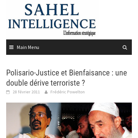
Skip
to
content
Main Menu
Polisario-Justice et Bienfaisance : une
double dérive terroriste ?
28 février 2011
Frédéric Powelton