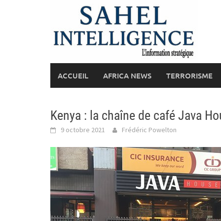
Skip
to
content
ACCUEIL
AFRICA NEWS
TERRORISME
Kenya : la chaîne de café Java H
9 octobre 2021
Frédéric Powelton