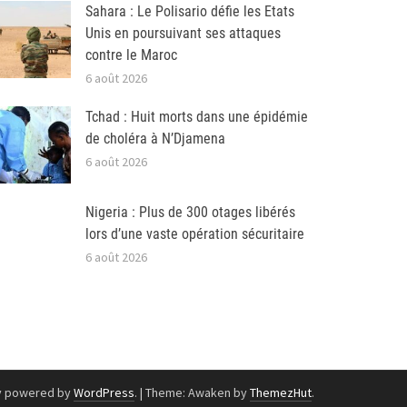
Sahara : Le Polisario défie les Etats
Unis en poursuivant ses attaques
contre le Maroc
6 août 2026
Tchad : Huit morts dans une épidémie
de choléra à N’Djamena
6 août 2026
Nigeria : Plus de 300 otages libérés
lors d’une vaste opération sécuritaire
6 août 2026
y powered by
WordPress
.
|
Theme: Awaken by
ThemezHut
.