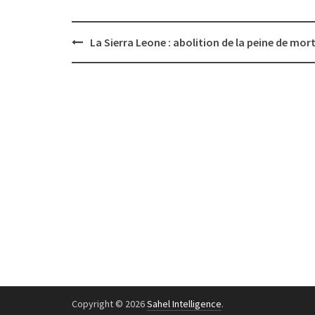
Post
La Sierra Leone : abolition de la peine de mor
navigation
Copyright © 2026
Sahel Intelligence
.