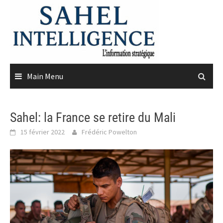
Skip
to
content
Main Menu
Sahel: la France se retire du Mali
15 février 2022
Frédéric Powelton