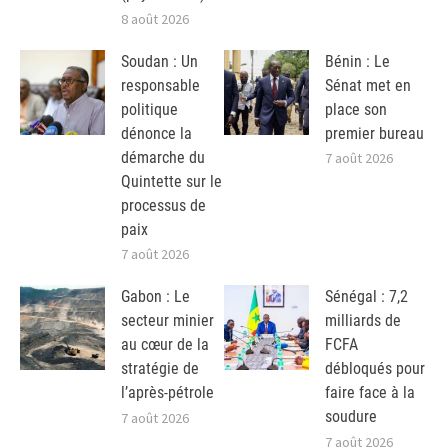
8 août 2026
Soudan : Un
Bénin : Le
responsable
Sénat met en
politique
place son
dénonce la
premier bureau
démarche du
7 août 2026
Quintette sur le
processus de
paix
7 août 2026
Gabon : Le
Sénégal : 7,2
secteur minier
milliards de
au cœur de la
FCFA
stratégie de
débloqués pour
l’après-pétrole
faire face à la
soudure
7 août 2026
7 août 2026