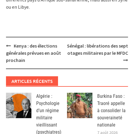
ou en Libye.
Post
Kenya : des élections
Sénégal : libérations des sept
navigation
générales prévues en août
otages militaires par le MFDC
prochain
ARTICLES RÉCENTS
Algérie :
Burkina Faso :
Psychologie
Traoré appelle
d’un régime
à consolider la
militaire
souveraineté
vieillissant
nationale
(psychiatres)
7 août 2026